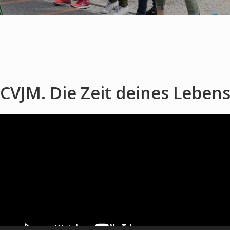
CVJM. Die Zeit deines Leben
ideo-
layer