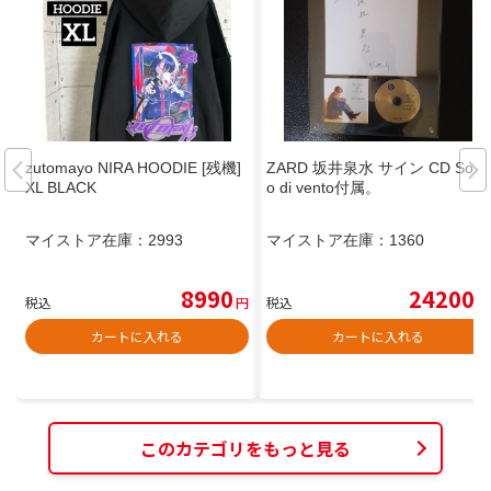
zutomayo NIRA HOODIE [残機]
ZARD 坂井泉水 サイン CD Soffi
XL BLACK
o di vento付属。
マイストア在庫：
2993
マイストア在庫：
1360
8990
24200
税込
円
税込
円
カートに入れる
カートに入れる
このカテゴリをもっと見る