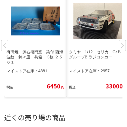
有田焼 源右衛門窯 染付 西海
タミヤ 1/12 セリカ Gr.B
波紋 銘々皿 共箱 5枚 ２５
グループB ラジコンカー
６１
マイストア在庫：
4881
マイストア在庫：
2957
6450
33000
税込
円
税込
円
近くの売り場の商品