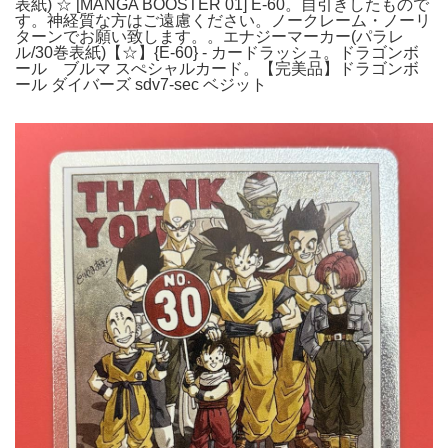
表紙) ☆ [MANGA BOOSTER 01] E-60。自引きしたもので
す。神経質な方はご遠慮ください。ノークレーム・ノーリ
ターンでお願い致します。。エナジーマーカー(パラレ
ル/30巻表紙)【☆】{E-60} - カードラッシュ。ドラゴンボ
ール ブルマ スぺシャルカード。【完美品】ドラゴンボ
ール ダイバーズ sdv7-sec ベジット