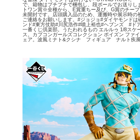
で、箱物はプチプチで梱包し、段ボールでお送りします。
トワン賞※全種から、E賞重ちー及び、G賞のチー
未開封です。店頭購入品のため、運搬時や展示時の
ご連絡をお願いします。#ジョジョ#ダイヤモンドは
ンド#東方仗助#川尻浩作#噴上裕也#ヘブンズ #ドアー#
一番くじ倶楽部。うたわれるもの エルルゥ 1/8スケ
ス。カプコンガールズコレクション ポイズン ファ
ェア。波風ミナト&クシナ フィギュア ナルト疾風伝