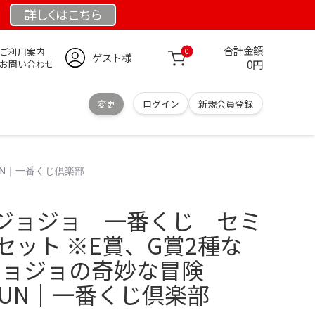
詳しくは
こちら
合計金額
ご利用案内
0
ゲスト様
0円
お問い合わせ
変更
ログイン
新規会員登録
UN｜一番くじ倶楽部
ジョジョ 一番くじ セミ
セット ※E賞、G賞2種な
ジョジョの奇妙な冒険
LL RUN｜一番くじ倶楽部