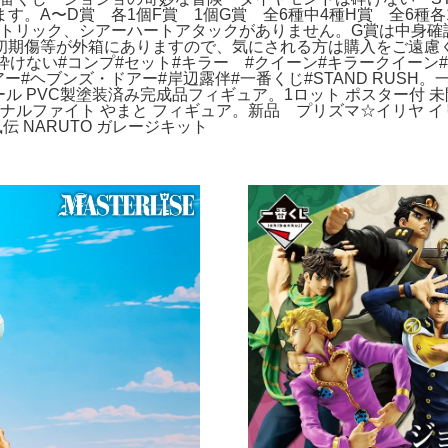
A〜D賞 各1個F賞 1個G賞 全6種中4種H賞 全6種各1個
プトリック、シアーハートアタックがありません。G賞は中身確
初期傷等が外箱にありますので、気にされる方は購入をご遠慮
砕けない#コンプ#セット#キラー #クイーン#キラークイーン
ヘブンズ・ドアー#岸辺露伴#一番くじ#STAND RUSH。一番く
ール PVC製塗装済み完成品フィギュア。1ロット ポスター付 未
イナルファイト やまと フィギュア。新品 プリズマ☆イリヤ 
 NARUTO ガレージキット