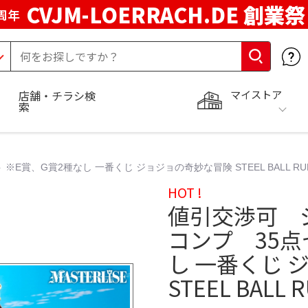
CVJM-LOERRACH.DE 創業祭
周年
マイストア
店舗・チラシ検
索
賞、G賞2種なし 一番くじ ジョジョの奇妙な冒険 STEEL BALL R
HOT !
値引交渉可 
コンプ 35点
し 一番くじ 
STEEL BA