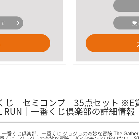
いて
受
る
じ セミコンプ 35点セット ※E賞
ALL RUN｜一番くじ倶楽部の詳細情報
N｜一番くじ倶楽部。一番くじ ジョジョの奇妙な冒険 The Gather
H。一番くじ ジョジョの奇妙な冒険 ダイヤモンドは砕けない S