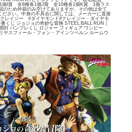
I賞 全8種各1個J賞 全10種各1個K賞 1個ラス
認のため外箱のみ空けてありますが、その他は全て
ください。中身の不具合に関しては、メーカーに直接
#クレイジー #ダイヤモンド#クレイジー・ダイヤモ
じ ジョジョの奇妙な冒険 STEEL BALL RUN｜
開封 バンプレくじ ロジャー フィギュア ワンピー
イリヤスフィール・フォン・アインツベルン ルームウ