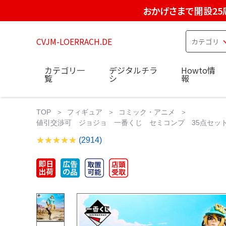
おかげさまで開設25
CVJM-LOERRACH.DE
カテゴリ一
デジタルチラ
Howto情
覧
シ
報
TOP
フィギュア
コミック・アニメ
値引交渉可 ジョジョ 一番くじ セミコンプ 35点セット ※E
(2914)