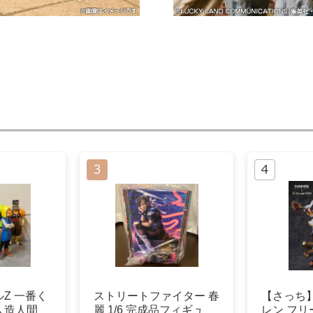
Z 一番く
ストリートファイター 春
【さっち
人造人間
麗 1/6 完成品フィギュ
レン フ