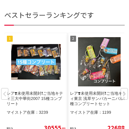
ベストセラーランキングです
レア❣️未使用未開封❗️ご当地キテ
レア❣️未使用未開封❗️ご当地キテ
ィ三大中華街2007 15種コンプ
ィ東京 浅草サンバカーニバル5
リート
種コンプリートセット
マイストア在庫：
3239
マイストア在庫：
1199
30555
22688
税込
円
税込
円