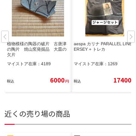
植物模様の陶器の破片 古唐津
aespa カリナ PARALLEL LINE J
の陶片 焼山窯発掘品 大皿の
ERSEY + トレカ
欠片
マイストア在庫：
4189
マイストア在庫：
1269
6000
17400
税込
円
税込
円
近くの売り場の商品