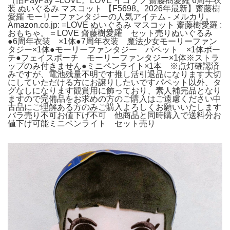
（旧PayPay =LOVE。LOVE イコラブ 齋藤樹愛羅 6周年衣
装 ぬいぐるみ マスコット 【F5698。2026年最新】齋藤樹
愛羅 モーリーファンタジーの人気アイテム - メルカリ。
Amazon.co.jp: =LOVE ぬいぐるみ マスコット 齋藤樹愛羅 :
おもちゃ。＝LOVE 齋藤樹愛羅 セット売りぬいぐるみ
●6周年衣装 ×1体●7周年衣装 魔法少女モーリーファン
タジー×1体●モーリーファンタジー パペット ×1体ポー
チ●フェイスポーチ モーリーファンタジー×1体※ストラ
ップのみ付きません●ミニペンライト×1本 ※点灯確認済
みですが、電池残量不明です推し活引退品になります大切
にしていただける方にお譲りしたいですパペット以外、タ
グなしになります観賞用に飾っており、素人補完品となり
ますので完備品をお求めの方のご購入はご遠慮ください中
古品にご理解ある方のみご購入よろしくお願いいたします
バラ売り不可お値下げ不可 他商品と同時購入で送料分お
値下げ可能ミニペンライト セット売り