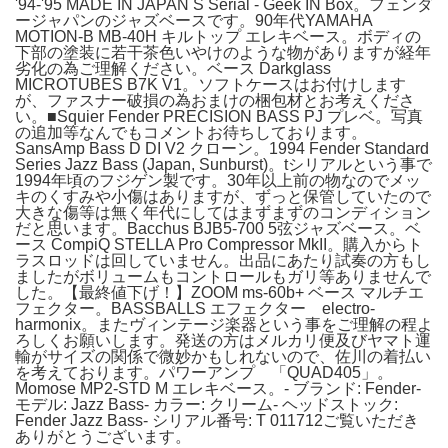
'94-'95 MADE IN JAPAN S Serial - Geek IN Box。フェンダ
ージャパンのジャズベースです。90年代YAMAHA
MOTION-B MB-40H キルトップ エレキベース。ボディの
下部の塗装に若干茶色いやけのような物がありますが経年
劣化の為ご理解ください。ベース Darkglass
MICROTUBES B7K V1。ソフトケースはお付けします
が、ファスナー破損の為おまけの梱包材とお考えくださ
い。■Squier Fender PRECISION BASS PJ プレベ。写真
の追加等なんでもコメントお待ちしております。
SansAmp Bass D DI V2 クローン。1994 Fender Standard
Series Jazz Bass (Japan, Sunburst)。tシリアルという事で
1994年頃のフジゲン製です。30年以上前の物なのでメッ
キのくすみや小傷はありますが、ずっと保管していたので
大きな傷等は無く年代にしてはまずまずのコンディション
だと思います。Bacchus BJB5-700 5弦ジャズベース。ベ
ース CompiQ STELLA Pro Compressor MkII。購入からト
ラスロッドは回していません。出品にあたり試奏の方もし
ましたがボリュームもコントロールもガリ等ありませんで
した。【最終値下げ！】ZOOM ms-60b+ ベース マルチエ
フェクター。BASSBALLS エフェクター electro-
harmonix。またヴィンテージ楽器という事をご理解の程よ
ろしくお願いします。発送の方はメルカリ便及びヤマト運
輸がサイズの関係で微妙かもしれないので、佐川の着払い
を考えております。パワーアンプ 「QUAD405」。
Momose MP2-STD M エレキベース。- ブランド: Fender-
モデル: Jazz Bass- カラー: クリーム- ヘッドストック:
Fender Jazz Bass- シリアル番号: T 011712ご覧いただき
ありがとうございます。