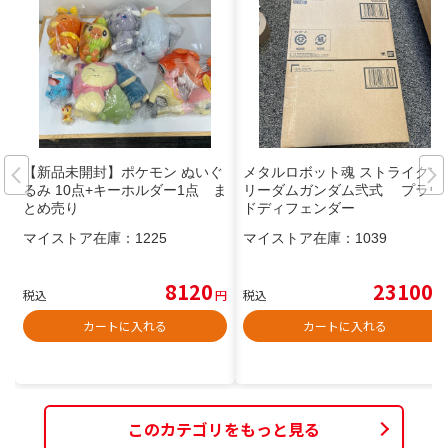
【新品未開封】ポケモン ぬいぐ
メタルロボット魂 ストライクフ
るみ 10点+キーホルダー1点 ま
リーダムガンダム弐式 プラウ
とめ売り
ドディフェンダー
マイストア在庫：
1225
マイストア在庫：
1039
8120
23100
税込
円
税込
円
カートに入れる
カートに入れる
このカテゴリをもっと見る