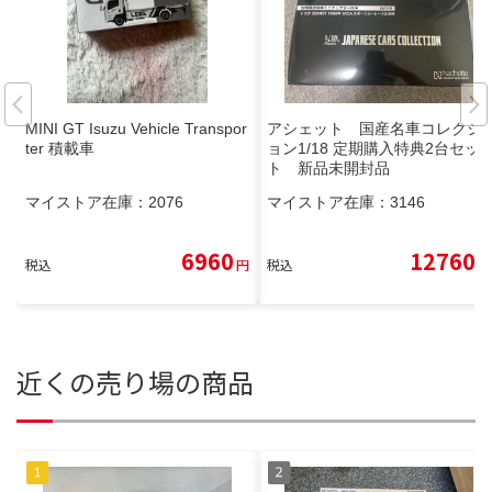
MINI GT Isuzu Vehicle Transpor
アシェット 国産名車コレクシ
ter 積載車
ョン1/18 定期購入特典2台セッ
ト 新品未開封品
マイストア在庫：
2076
マイストア在庫：
3146
6960
12760
税込
円
税込
円
近くの売り場の商品