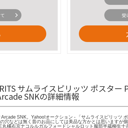
いて
受
る
RITS サムライスピリッツ ポスター Poster
er Arcade SNKの詳細情報
hodown) - Pôster Arcade SNK。Yahoo!オークション - 
シ。画鋲の穴などは無く昔のお品にしては美品な方かとは思います
王丸橘右京ナコルルガルフォードシャルロット服部半蔵柳生十