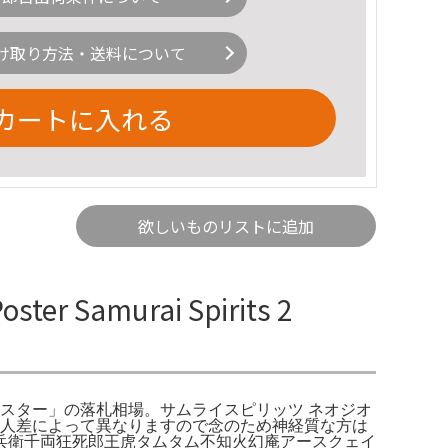
け取り方法・送料について
カートに入れる
欲しいものリストに追加
 Samurai Spirits 2
「サムライスピリッツ ポスター」の落札相場。サムライスピリッツ ネオジオ
が個人差によって異なりますので念のため神経質な方は
兵衛千両狂死郎王虎タムタム不知火幻庵アースクェイ