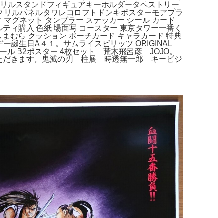
クリルスタンドフィギュアキーホルダータペストリー
クリルパネルタワレコロフトドンキポスターモアプラ
マグネット タンブラー ステッカー シール カード
ルティ購入 色紙 場面写 コースター 東京タワー一番く
 しまむら クッション ポーチカード キャラカード 特典
デー誕生日A４１。サムライスピリッツ ORIGINAL
ビスビール B2ポスター 4枚セット 荒木飛呂彦 JOJO。
せていただきます。鬼滅の刃 柱展 時透無一郎 キービジ