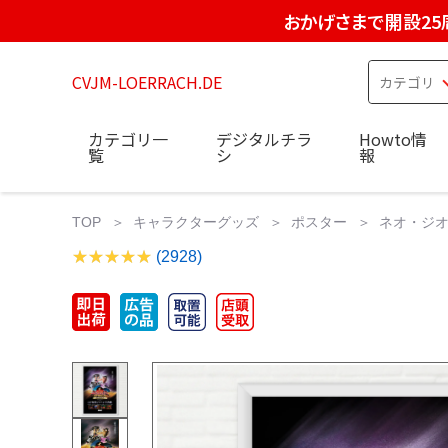
おかげさまで開設25
CVJM-LOERRACH.DE
カテゴリ一
デジタルチラ
Howto情
覧
シ
報
TOP
キャラクターグッズ
ポスター
ネオ・ジオ SN
(2928)