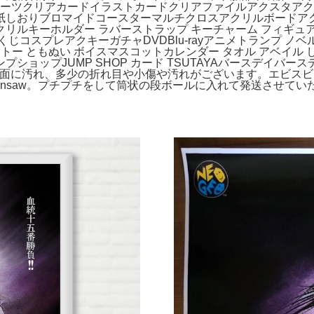
シーツクリアカードイラストカードクリアファイルアクスタア
紙しおりブロマイドコースターマルチクロスアクリルボードア
ルキーホルダー ラバーストラップ キーチャーム フィギュア 
コスプレアクキーガチャDVDBlu-rayアニメトランプ ノベ
ズ タイトー ともぬい ボイスマスコットカレンダー タオル アベイル
ショップJUMP SHOP カード TSUTAYAバースデイバース
Album by。裏面に汚れ、多少の折れ目や小傷や汚れがございます。エ
p chainsaw。プチプチをして筒状の段ボールに入れて発送さ