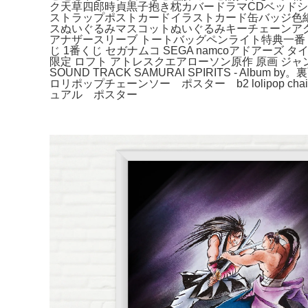
ク天草四郎時貞黒子抱き枕カバードラマCDベッド
ストラップポストカードイラストカード缶バッジ色
スぬいぐるみマスコットぬいぐるみキーチェーンアクリ
アナザースリーブ トートバッグペンライト特典一番くじ
じ 1番くじ セガナムコ SEGA namcoアドアー
限定 ロフト アトレスクエアローソン原作 原画 ジャンプ
SOUND TRACK SAMURAI SPIRITS - 
ロリポップチェーンソー ポスター b2 lolipo
ュアル ポスター