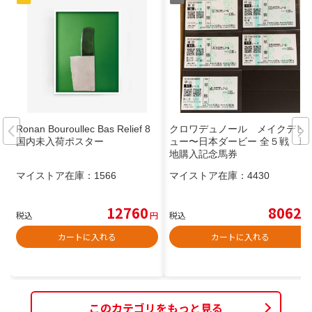
Ronan Bouroullec Bas Relief 8
クロワデュノール メイクデビ
国内未入荷ポスター
ュー〜日本ダービー 全５戦 現
地購入記念馬券
マイストア在庫：
1566
マイストア在庫：
4430
12760
8062
税込
円
税込
円
カートに入れる
カートに入れる
このカテゴリをもっと見る