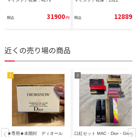
マイストア在庫：
4279
マイストア在庫：
1522
31900
12889
税込
円
税込
円
近くの売り場の商品
★専用★未開封 ディオール
口紅セット MAC・Dior・Givenc