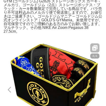
GYM (ゴールドジム) G2826 ストレージボックス カーキ -
メルカリ。ゴールドジム（2点）ストレージボックス・ブ
ラック・カーキ数量限定で完売している商品です。バラ売
り不可送料込みのメルカリ便で発送致しますので、お値引
きはご遠慮下さい。ゴールドジムマニア – ゴールドジム公
式オンラインストア｜GOLD'S GYMania。未使用ですが、
自宅保管ですのでご理解のある方のみでお願い致します。
マルチラック。その他 NIKE Air Zoom Pegasus 38
27.5cm。