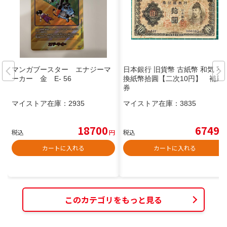
マンガブースター エナジーマ
日本銀行 旧貨幣 古紙幣 和気 不
ーカー 金 E- 56
換紙幣拾圓【二次10円】 補刷
券
マイストア在庫：
2935
マイストア在庫：
3835
18700
6749
税込
円
税込
円
カートに入れる
カートに入れる
このカテゴリをもっと見る