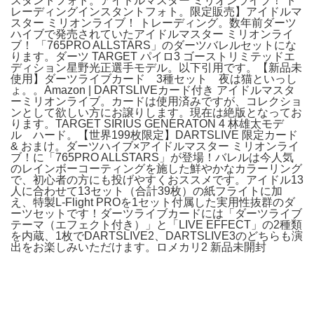
スタントフォト。アイドルマスター ミリオンライブ！ ト
レーディングインスタントフォト。限定販売】アイドルマ
スター ミリオンライブ！ トレーディング。数年前ダーツ
ハイブで発売されていたアイドルマスター ミリオンライ
ブ！ 「765PRO ALLSTARS」のダーツバレルセットにな
ります。ダーツ TARGET パイロ3 ゴーストリミテッドエ
ディション星野光正選手モデル。以下引用です。【新品未
使用】ダーツライブカード 3種セット 夜は猫といっし
ょ。。Amazon | DARTSLIVEカード付き アイドルマスタ
ーミリオンライブ。カードは使用済みですが、コレクショ
ンとして欲しい方にお譲りします。現在は絶版となってお
ります。TARGET SIRIUS GENERATON 4 林雄太モデ
ル ハード。【世界199枚限定】DARTSLIVE 限定カード
& おまけ。ダーツハイブ×アイドルマスター ミリオンライ
ブ！に「765PRO ALLSTARS」が登場！バレルは今人気
のレインボーコーティングを施した鮮やかなカラーリング
で、初心者の方にも投げやすくおススメです。アイドル13
人に合わせて13セット（合計39枚）の紙フライトに加
え、特製L-Flight PROを1セット付属した実用性抜群のダ
ーツセットです！ダーツライブカードには「ダーツライブ
テーマ（エフェクト付き）」と「LIVE EFFECT」の2種類
を内蔵、1枚でDARTSLIVE2、DARTSLIVE3のどちらも演
出をお楽しみいただけます。ロメカリ2 新品未開封