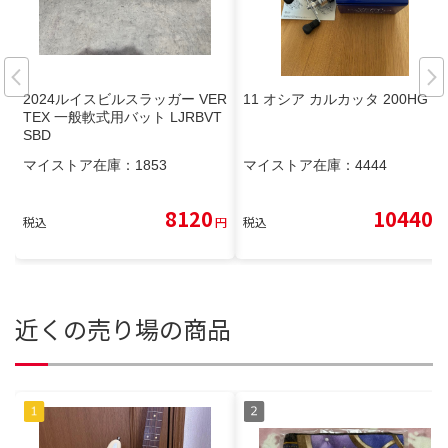
2024ルイスビルスラッガー VER
11 オシア カルカッタ 200HG
TEX 一般軟式用バット LJRBVT
SBD
マイストア在庫：
1853
マイストア在庫：
4444
8120
10440
税込
円
税込
円
近くの売り場の商品