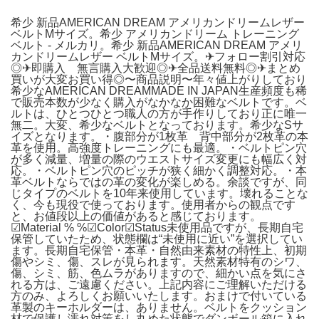
希少 新品AMERICAN DREAM アメリカンドリームレザー
ベルトMサイズ。希少 アメリカンドリーム トレーニング
ベルト - メルカリ。希少 新品AMERICAN DREAM アメリ
カンドリームレザー ベルトMサイズ。✈︎フォロー割引対応
◎✈︎即購入 無言購入大歓迎◎✈︎全品送料無料◎✈︎まとめ
買いが大変お買い得◎〜商品説明〜年々値上がりしており
希少なAMERICAN DREAMMADE IN JAPAN生産頻度も稀
で販売本数が少なく購入がなかなか困難なベルトです。ベ
ルトは、ひとつひとつ職人の方が手作りしており正に唯一
無二。大変、希少なベルトとなっております。希少なSサ
イズとなります。・腹部分が1枚革 背中部分が2枚革の本
革を使用。高強度トレーニングにも最適。・ベルトピン穴
が多く減量、増量の際のウエストサイズ変更にも幅広く対
応。・ベルトピン穴のピッチが狭く細かく調整対応。・本
革ベルトならではの革の変化が楽しめる。余談ですが、同
じタイプのベルトを10年来使用しています。壊れることな
く、今も現役で使っております。使用者からの観点です
と、お値段以上の価値があると感じております。
☑︎Material % %☑︎Color☑︎Status未使用品ですが、長期自宅
保管していたため、状態欄は“未使用に近い”を選択してい
ます。長期自宅保管・本革・自然由来素材の特性上、初期
傷やシミ、傷、スレが見られます。天然素材特有のシワ、
傷、シミ、筋、色ムラがありますので、細かい点を気にさ
れる方は、ご遠慮ください。上記内容にご理解いただける
方のみ、よろしくお願いいたします。おまけで付いている
革製のキーホルダーは、ありません。ベルトをクッション
材で保護し濡れ対策をし丸めた状態でダンボール箱に入れ