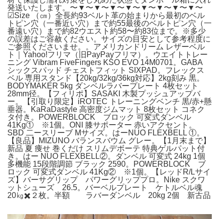
発送いたします。〜▼〜▼〜▼〜▼〜▼〜▼〜▼〜▼〜
☑︎Size （㎝）全長約93ベルト革の始まりから最初のベル
トピン穴（一番近い穴）まで約55最後のベルトピン穴（一
番遠い穴）まで約82ウエスト約58〜約83位まで。※多少
の誤差はご容赦ください。サイズの目安として参考程度に
ご参照くださいませ。。アメリカンドリーム レザーベル
ト｜Yahoo!フリマ（旧PayPayフリマ）。ウエイトトレー
ニング Vibram FiveFingers KSO EVO 14M0701。GABA
シックスパッド チェストフィット SIXPAD。フレックス
ベル 専用スタンド【20kg/32kg/36kg対応】2kg刻み 黒。
BODYMAKER 5kg ダンベルラバープレート 4枚セット
28mm径。【フィリポ】SASAKI 木製プッシュアップバ
ー。【引取り限定】iROTEC トレーニングベンチ 黒/赤+懸
垂器。KaRaDastyle 高密度ジムマット 8枚セット コネク
タ付き。POWERBLOCK ブロック 可変式ダンベル
41Kg① ※1個。ONI 膝サポーター 赤いアクセント。
SBD 二ースリーブ Mサイズ。はーNUO FLEXBELL ①。
【良品】MIZUNO バランスバウム グレー。【1月末まで】
新品 夏 痩せ 巻くだけ スリムデボーテ 特典ゲルパット付
き。はー NUO FLEXBELL②。ダンベル 可変式 24kg 1個
多機能 15段階調節 ブラック 2590。POWERBLOCK ブ
ロック 可変式ダンベル 41Kg② ※1個。【レッドR/Lサイ
ズ】バーサグリップ パワーグリッププロ。Nike スクワ
ットシューズ 26.5。バーベルプレート ケトルベル魂
20㎏✖️２枚。半額 ラバーダンベル 20kg 2個 新古品