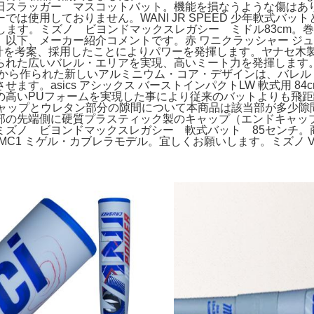
田スラッガー マスコットバット。機能を損なうような傷はあ
は使用しておりません。WANI JR SPEED 少年軟式バット
いたします。ミズノ ビヨンドマックスレガシー ミドル83cm
以下、メーカー紹介コメントです。赤 ワニクラッシャー ジュ
を考案、採用したことによりパワーを発揮します。ヤナセ木製バッ
広いバレル・エリアを実現、高いミート力を発揮します。アシックス
ムから作られた新しいアルミニウム・コア・デザインは、バレ
す。asics アシックス バーストインパクトLW 軟式用 84
の高いPUフォームを実現した事により従来のバットよりも飛
キャップとウレタン部分の隙間について本商品は該当部が多少隙
部の先端側に硬質プラスティック製のキャップ（エンドキャップ
ノ ビヨンドマックスレガシー 軟式バット 85センチ。商品
MC1 ミゲル・カブレラモデル。宜しくお願いします。ミズノ V-KON