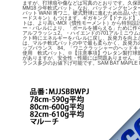
ますが、打球痕や傷などは写真のとおりです。久保
MM18 少年軟式バット。なお、バッティングセンターで
バット WANI 青ワニ。硬式野球に進むため出品
ードスキン）もつけます。ギガキング【ドナルド】。
トは、より高いMOI（慣性モーメント）から特別設計
ー・バレルにより、「ボールを捕らえる」ために作られた
アルフラッシュ2。・ハイエンドの701アルミニウ
クト時にエネルギーをバレルに戻し、反発力を向上させま
は、マルチ軟式バットの中で最も柔らかく、反発力
ップバランス 84。「ワニクラッシャーのヘッド
使用 軟式バット。※【注意事項】ウレタン製打球
がありますが、安全性・性能には問題ありません。ミズ
ランス多少のお値下げ可能です。SAM BAT MAPLE 