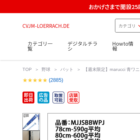
おかげさまで開設25
CVJM-LOERRACH.DE
カテゴリ一
デジタルチラ
Howto情
覧
シ
報
TOP
野球
バット
【週末限定】marucci 青ワ
(2885)