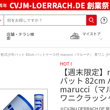
CVJM-LOERRACH.DE 創業祭
周年
マイストア
店舗・チラシ検
索
ニ 軟式少年バット 82cm バットケース付 marucci（マルーチ） 青ワニ
HOT !
【週末限定】ma
バット 82c
marucci（
ワニクラッシャ
※CVJM-LOERRACH.DE