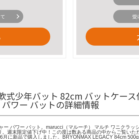
いて
受
る
 軟式少年バット 82cm バットケース付
 パワー バットの詳細情報
ッシャー パワー バット。marucci（マルーチ） マルチ ワニ
カリ。週末限定値下げ中！この度は数ある商品の中からご覧いた
5年6月に新品で購入しました。BRYONMAX LEGACY 84cm