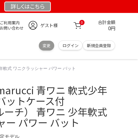
詳しくは
こちら
合計金額
ご利用案内
0
ゲスト様
0円
お問い合わせ
変更
ログイン
新規会員登録
 少年軟式 ワニクラッシャー パワー バット
rucci 青ワニ 軟式少年
m バットケース付
マルーチ） 青ワニ 少年軟式
ー パワー バット
 限定モデル