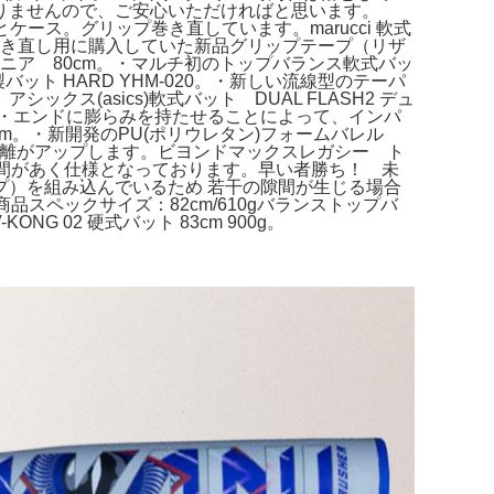
りませんので、ご安心いただければと思います。
とケース。グリップ巻き直しています。marucci 軟式
。巻き直し用に購入していた新品グリップテープ（リザ
ニア 80cm。・マルチ初のトップバランス軟式バッ
ト HARD YHM-020。・新しい流線型のテーパ
(asics)軟式バット DUAL FLASH2 デュ
ル・エンドに膨らみを持たせることによって、インパ
cm。・新開発のPU(ポリウレタン)フォームバレル
距離がアップします。ビヨンドマックスレガシー ト
間があく仕様となっております。早い者勝ち！ 未
）を組み込んでいるため 若干の隙間が生じる場合
スペックサイズ：82cm/610gバランストップバ
G 02 硬式バット 83cm 900g。