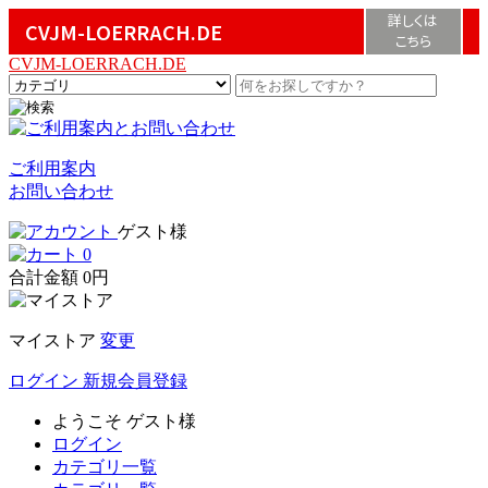
詳しくは
CVJM-LOERRACH.DE
こちら
CVJM-LOERRACH.DE
ご利用案内
お問い合わせ
ゲスト様
0
合計金額
0円
マイストア
変更
ログイン
新規会員登録
ようこそ
ゲスト様
ログイン
カテゴリ一覧