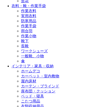
造花
衣料・靴・作業手袋
作業衣料
実用衣料
防寒用品
作業手袋
雨合羽
作業小物
靴下
長靴
ワークシューズ
一般靴、小物
傘
インテリア・家具・収納
ホームデコ
カーペット・室内敷物
屋内床材
カーテン・ブラインド
座布団・クッション
ベッド・寝具
こたつ用品
衣類収納用品