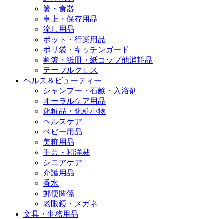
箸・食器
卓上・保存用品
流し用品
ポット・行楽用品
ポリ袋・キッチンガード
割箸・紙皿・紙コップ他消耗品
テーブルクロス
ヘルス＆ビューティー
シャンプー・石鹸・入浴剤
オーラルケア用品
化粧品・化粧小物
ヘルスケア
ベビー用品
美粧用品
手芸・和洋裁
シニアケア
介護用品
香水
郵便関係
老眼鏡・メガネ
文具・事務用品