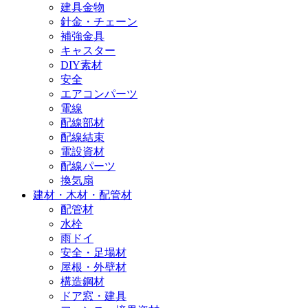
建具金物
針金・チェーン
補強金具
キャスター
DIY素材
安全
エアコンパーツ
電線
配線部材
配線結束
電設資材
配線パーツ
換気扇
建材・木材・配管材
配管材
水栓
雨ドイ
安全・足場材
屋根・外壁材
構造鋼材
ドア窓・建具