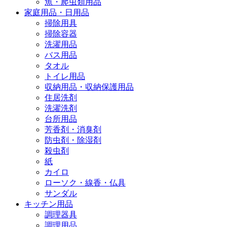
魚・爬虫類用品
家庭用品・日用品
掃除用具
掃除容器
洗濯用品
バス用品
タオル
トイレ用品
収納用品・収納保護用品
住居洗剤
洗濯洗剤
台所用品
芳香剤・消臭剤
防虫剤・除湿剤
殺虫剤
紙
カイロ
ローソク・線香・仏具
サンダル
キッチン用品
調理器具
調理用品