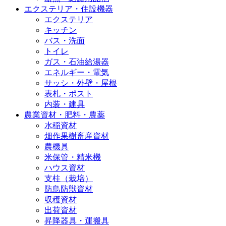
エクステリア・住設機器
エクステリア
キッチン
バス・洗面
トイレ
ガス・石油給湯器
エネルギー・電気
サッシ・外壁・屋根
表札・ポスト
内装・建具
農業資材・肥料・農薬
水稲資材
畑作果樹畜産資材
農機具
米保管・精米機
ハウス資材
支柱（栽培）
防鳥防獣資材
収穫資材
出荷資材
昇降器具・運搬具