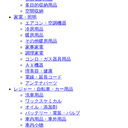
多目的収納用品
空間収納
家電・照明
エアコン・空調機器
冷房用品
暖房用品
その他暖房用品
家事家電
調理家電
コンロ・ガス器具用品
ＡＶ機器
理美容・健康
電線・延長コード
アンテナパーツ
レジャー・自転車・カー用品
洗車用品
ワックスケミカル
オイル・添加剤
バッテリー・電装・バルブ
車内用品・車外用品
車内小物