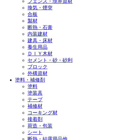
フェンス・境界資材
換気・煙突
合板
製材
断熱・石膏
内装建材
建具・床材
養生用品
ＤＩＹ木材
セメント・砂・砂利
ブロック
外構資材
塗料・補修剤
塗料
塗装具
テープ
補修材
コーキング材
接着剤
荷造・包装
シート
断熱・結露用品他