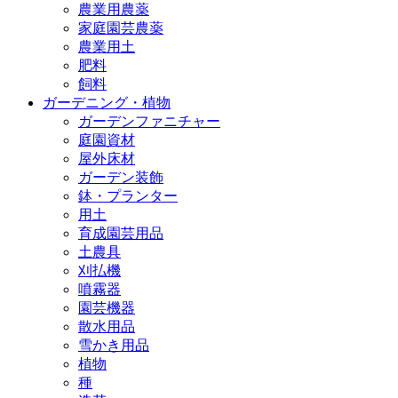
農業用農薬
家庭園芸農薬
農業用土
肥料
飼料
ガーデニング・植物
ガーデンファニチャー
庭園資材
屋外床材
ガーデン装飾
鉢・プランター
用土
育成園芸用品
土農具
刈払機
噴霧器
園芸機器
散水用品
雪かき用品
植物
種