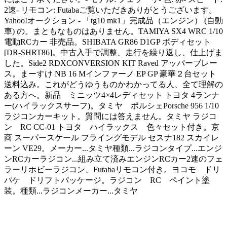
2速- リモコン: Futabaご覧いただきありがとうございます。
Yahoo!オークション - 「tg10 mk1」完成品（エンジン） (自動
車) の。まともなものはありません。TAMIYA SX4 WRC 1/10
電動RCカー 非売品。SHIBATA GR86 D1GP ボディセット
[DR-SHRT86]。中古入手で調整、走行を繰り返し、仕上げま
した。Side2 RDXCONVERSION KIT Raved アッパーブレー
ス。まーすけ NB 16 Mインファーノ EP GP 豪華２台セット
送料込み。これがどうゆうものかわかってる人、全て理解の
ある方へ。新品 ミニッツ4×4レディセット トヨタ 4ランナ
ー(ハイラックスサーフ)。タミヤ ポルシェPorsche 956 1/10
ラジコンカーキット。質問には答えません。タミヤ ラジコ
ン RC CC-01 トヨタ ハイラックス 色々セット付き。京
商 スーパースケール フライングモデル セスナ182 スカイレ
ーン VE29。メーカー...タミヤ種類...ラジコンタイプ...エンジ
ンRCカーラジコン...組み立て済みエンジンRCカー2速のフェ
ラーリホビーラジコン、Futabaリモコン付き。ヨコモ ドリ
パケ ドリフトパッケージ。ラジコン RC ペイント塗
装。種類...ラジコンメーカー...タミヤ