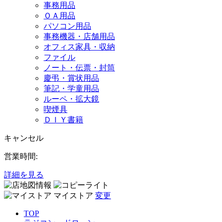
事務用品
ＯＡ用品
パソコン用品
事務機器・店舗用品
オフィス家具・収納
ファイル
ノート・伝票・封筒
慶弔・賞状用品
筆記・学童用品
ルーペ・拡大鏡
喫煙具
ＤＩＹ書籍
キャンセル
営業時間:
詳細を見る
マイストア
変更
TOP