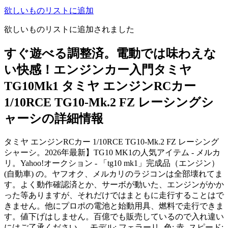
欲しいものリストに追加
欲しいものリストに追加されました
すぐ遊べる調整済。電動では味わえな
い快感！エンジンカー入門タミヤ
TG10Mk1 タミヤ エンジンRCカー
1/10RCE TG10-Mk.2 FZ レーシングシ
ャーシの詳細情報
タミヤ エンジンRCカー 1/10RCE TG10-Mk.2 FZ レーシング
シャーシ。2026年最新】TG10 MK1の人気アイテム - メルカ
リ。Yahoo!オークション - 「tg10 mk1」完成品（エンジン）
(自動車) の。ヤフオク、メルカリのラジコンは全部壊れてま
す。よく動作確認済とか、サーボが動いた、エンジンがかか
った等ありますが、それだけではまともに走行することはで
きません。他にプロポの電池と始動用具、燃料で走行できま
す。値下げはしません。百億でも販売しているので入れ違い
にはご了承ください。- モデル: フェラーリ- 色: 赤- スピード: