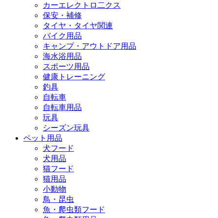
カーエレクトロ二クス
保安・補修
タイヤ・タイヤ関連
バイク用品
キャンプ・アウトドア用品
海水浴用品
スポーツ用品
健康トレーニング
釣具
自転車
自転車用品
玩具
シーズン玩具
ペット用品
犬フード
犬用品
猫フード
猫用品
小動物
鳥・昆虫
魚・爬虫類フード