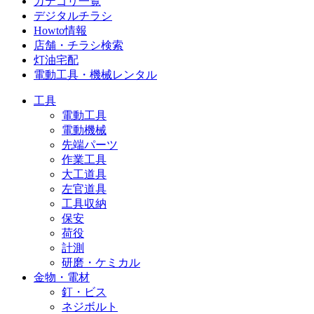
カテゴリ一覧
デジタルチラシ
Howto情報
店舗・チラシ検索
灯油宅配
電動工具・機械レンタル
工具
電動工具
電動機械
先端パーツ
作業工具
大工道具
左官道具
工具収納
保安
荷役
計測
研磨・ケミカル
金物・電材
釘・ビス
ネジボルト