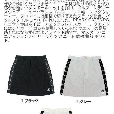
ぜひご検討くださいませ＾＾------素材は滑りの良さと弾力
感が心地よいダンボールニットを採用。ゴルフ レディー
スウェア ニューバランスゴルフ ニット帽 レッグウォ
ーマー。フロントには細幅で切り替えたフラッグ配色、バ
ックスタイルにはロゴを施しました。PEARY GATES PG
ロゴ付き赤白ネイビーチェックフレアスカート。ウエスト
にはジャカード ゴムを使用しているのでウエストの窮屈
感も気にならず心地よいフィット感です。マスターバニー
エディション パーリーゲイツ スニード 総柄 蓄熱 ホワイ
ト。