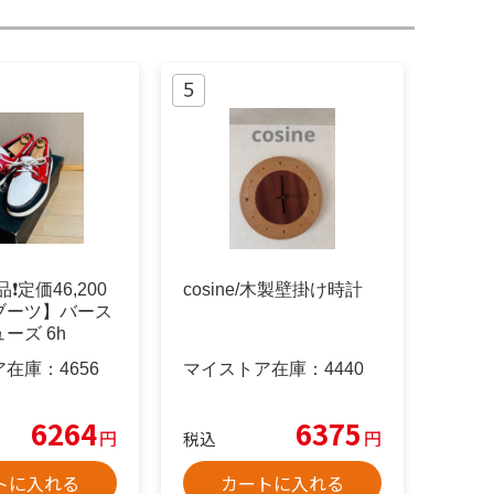
❗️定価46,200
cosine/木製壁掛け時計
ブーツ】バース
ーズ 6h
ア在庫：
4656
マイストア在庫：
4440
6264
6375
円
円
税込
トに入れる
カートに入れる