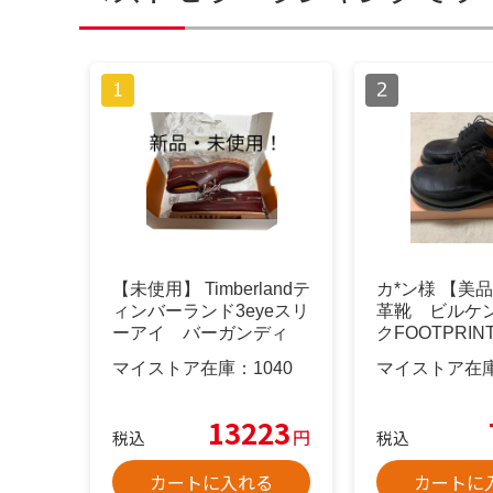
【未使用】 Timberlandテ
カ*ン様 【美
ィンバーランド3eyeスリ
革靴 ビルケ
ーアイ バーガンディ
クFOOTPRINTS
マイストア在庫：
1040
マイストア在
13223
円
税込
税込
カートに入れる
カートに