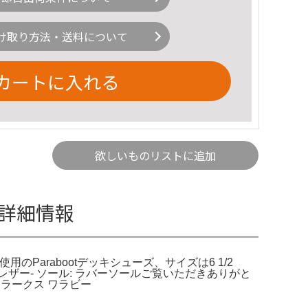
け取り方法・送料について
カートに入れる
欲しいものリストに追加
otの詳細情報
t。高品質レザー使用のParabootデッキシューズ、サイズは6 1/2
材: レザー- ソール: ラバーソールご覧いただきありがと
eeクラークス ワラビー