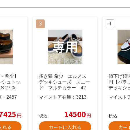
品・希少】
招き猫 希少 エルメス
値下げ❗️美品
ンシュトッ
デッキシューズ スエー
円【パラ
 27.0c
ド マルチカラー 42
デッキシュ
庫：
2457
マイストア在庫：
3213
マイスト
7425
14500
円
円
税込
税込
入れる
カートに入れる
カー