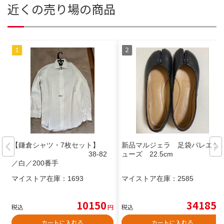
近くの売り場の商品
【鎌倉シャツ・7枚セット】
新品マルジェラ 足袋バレエシ
38-82
ューズ 22.5cm
／白／200番手
マイストア在庫：
1693
マイストア在庫：
2585
10150
34185
税込
円
税込
円
カートに入れる
カートに入れる