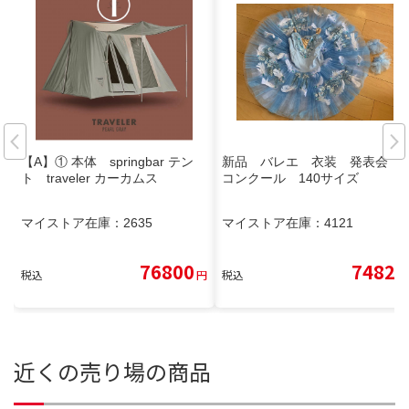
【A】① 本体 springbar テン
新品 バレエ 衣装 発表会
ト traveler カーカムス
コンクール 140サイズ
マイストア在庫：
2635
マイストア在庫：
4121
76800
7482
税込
円
税込
円
近くの売り場の商品