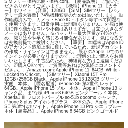
SIMフリー 価格比較 - 価格.com。【商品説明】 ご覧いた
だきありがとうございます。【機種】iPhone 11 【カラ
ー】ホワイト 【容量】128GB 【SIM】SIMフリー 【バッ
テリー最大容量】74%機種変更のため出品いたします。動
作確認済みで、カメラ・Face ID・ボタン等すべて問題な
く使用できます。日常使用には問題ありません。外観は使
用に伴う細かなスレや小傷はありますが、目立つ大きなダ
メージはありません。※バッテリー最大容量が74%のた
め、減りはやや早く感じる可能性があります。気になる方
は交換前提でご検討ください。【重要】 本端末はApple ID
のアカウント追加上限に達しているため、新規アカウント
の作成・サインインはできません。 既存のApple IDでのサ
インインが必要となりますので、ご理解の上ご購入をお願
いいたします。中古品のため、神経質な方はご遠慮くださ
い。即購入OKです。 ご質問等あればお気軽にコメントく
ださい。。Amazon.com: Apple iPhone 11, 64GB, White -
Locked to Cricket。【SIMフリー】Xiaomi 15T Pro
12GB+256GB Black。Apple iPhone 13 128GB グリーン
実働 本体。【匿名配送】iPhone SE 第3世代 レッド
64GB。Apple iPhone 15 ブルー本体。Apple iPhone 13 ジ
ャンク品。ま*な様 iPhone8 64GB ピンクゴールド 本体。
Xperia1 Ⅲ フロストパープル so-51b docomo ジャンク。
iPhone 8 plus アイホン8プラス 本体のみ。Apple iPhone
SE 第3世代ホワイト。Apple iPhone 13 Pro シエラブルー
本体【超美品】。Apple iPhone 8 64GB ピンクゴールド