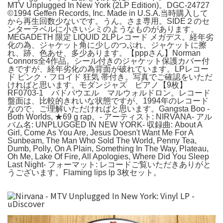
MTV Unplugged In New York (2LP Edition)。DGC-24727
©1994 Geffen Records, Inc. Made in U.S.A.当時購入して
から再生回数少ないです。うん。さま専用。SIDE２のセ
ンターラベルに小さいシミのようなものがあります。
MEGADETH 限定 LIQUID 2LPレコード メガデス。経年劣
化の為、ジャケット角に少しのつぶれ、ジャケットに擦
れ、跡、色あせ、多少あります。【pppさん】Norman
Connors全4作品。シール付きのジャケット保護カバー付
きですが、経年劣化の為背面が破れています。LPレコー
ド ピンク・フロイド ‎狂気 帯付き。写真でご確認をいただ
ければと思います。モダンジャズ ピアノ【9枚】
RF0703-1 バドパウエル マルウォルドロン。レコード
盤面は、比較的きれいな状態ですが、1994年のレコード
なので、ご理解いただければと思います。Gangsta Boo -
Both Worlds, ★69 g rap。- アーティスト: NIRVANA- アル
バム名: UNPLUGGED IN NEW YORK- 収録曲: About A
Girl, Come As You Are, Jesus Doesn't Want Me For A
Sunbeam, The Man Who Sold The World, Penny Tea,
Dumb, Polly, On A Plain, Something In The Way, Plateau,
Oh Me, Lake Of Fire, All Apologies, Where Did You Sleep
Last Night- フォーマット: レコードご覧いただきありがと
うございます。Flaming lips lp 3枚セット。