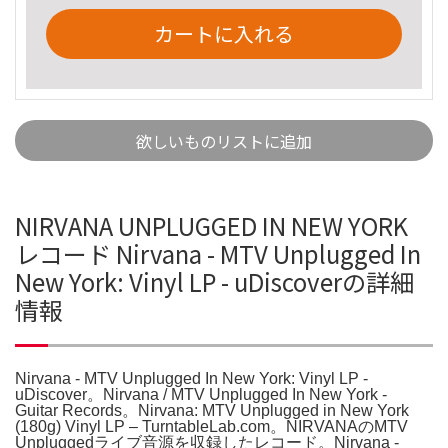
カートに入れる
欲しいものリストに追加
NIRVANA UNPLUGGED IN NEW YORK
レコード Nirvana - MTV Unplugged In
New York: Vinyl LP - uDiscoverの詳細
情報
Nirvana - MTV Unplugged In New York: Vinyl LP -
uDiscover。Nirvana / MTV Unplugged In New York -
Guitar Records。Nirvana: MTV Unplugged in New York
(180g) Vinyl LP – TurntableLab.com。NIRVANAのMTV
Unpluggedライブ音源を収録したレコード。Nirvana -