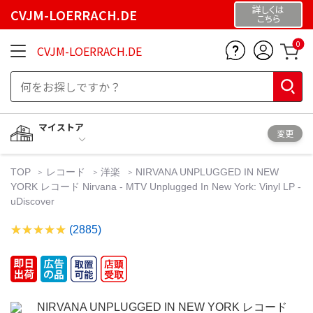
詳しくは
CVJM-LOERRACH.DE
こちら
0
CVJM-LOERRACH.DE
マイストア
変更
TOP
レコード
洋楽
NIRVANA UNPLUGGED IN NEW
YORK レコード Nirvana - MTV Unplugged In New York: Vinyl LP -
uDiscover
(2885)