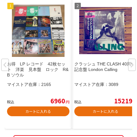
お得 LP レコード 42枚セッ
クラッシュ THE CLASH 40周年
ト 洋楽 見本盤 ロック R&
記念盤 London Calling
B ソウル
マイストア在庫：
2165
マイストア在庫：
3089
6960
15219
税込
円
税込
円
カートに入れる
カートに入れる