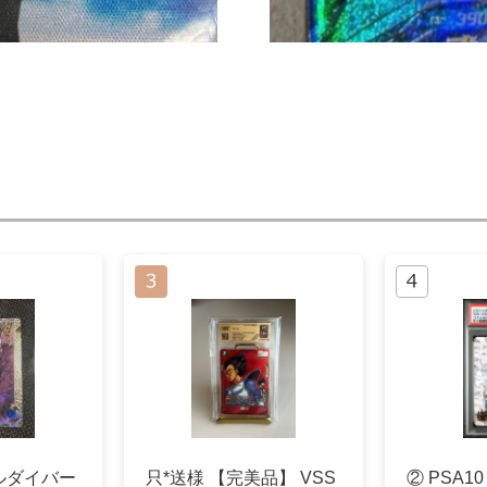
ルダイバー
只*送様 【完美品】 VSS
② PSA1