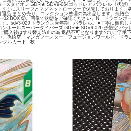
タピオン GDR★ SDV9-064ゴッドレア パラレル《状態》新品
排出後、すぐにスリーブとマグネットローダーで保管しております。
退品 まとめ売り。コレクション整理の為出品します。孫悟空 FB
02 BOX ②。画像で状態をご確認ください。N ドラゴンボ
す。sdv3-029 トランクス青年期 パラレル。⚫︎丁寧に梱
ボールスーパーダイバーズ GDR★ SDV9-020 孫悟空 
ト。 ⚫︎ご購入後はすり替え防止の為 返品不可となりますのでご了承
い。孫悟空 マンガブースター フュージョンワールド。ドラ
シングルカード 1枚