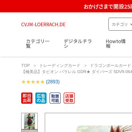
おかげさまで開設25
CVJM-LOERRACH.DE
カテゴリ一
デジタルチラ
Howto情
覧
シ
報
TOP
トレーディングカード
ドラゴンボールカード
【極美品】タピオン パラレル GDR★ ダイバーズ SDV9-06
(2893)