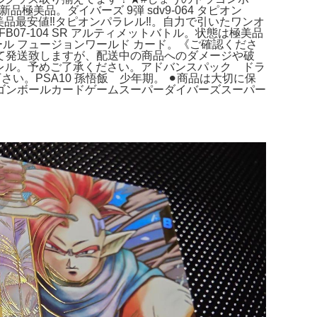
極美品。ダイバーズ 9弾 sdv9-064 タピオン
美品最安値‼️タピオンパラレル‼️。自力で引いたワンオ
07-104 SR アルティメットバトル。状態は極美品
ール フュージョンワールド カード。《ご確認くださ
包して発送致しますが、配送中の商品へのダメージや破
パラレル。予めご了承ください。アドバンスパック ドラ
下さい。PSA10 孫悟飯 少年期。 ⚫︎商品は大切に保
ゴンボールカードゲームスーパーダイバーズスーパー