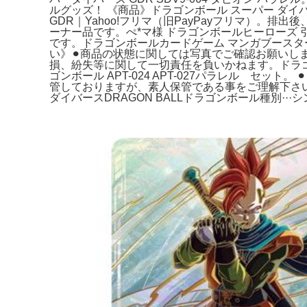
ルグッズ！ 《商品》ドラゴンボール スーパー ダイバーズ
GDR｜Yahoo!フリマ（旧PayPayフリマ）。
ーナー品です。ぺ*マ様 ドラゴンボールヒーローズ 引
です。ドラゴンボールカードゲーム マンガブースター
い》⚫︎商品の状態に関しては写真でご確認お願いしま
損、紛失等に関して一切責任を負いかねます。ドラゴン
ゴンボール APT-024 APT-027パラレル セッ
管しておりますが、素人保管である事をご理解下さ
ダイバースDRAGON BALLドラゴンボール種別···