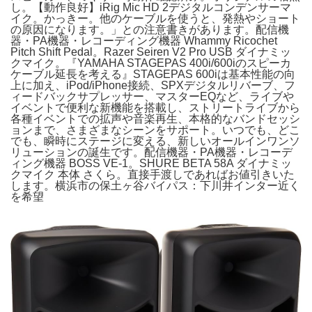
し。【動作良好】iRig Mic HD 2デジタルコンデンサーマ
イク。かっきー。他のケーブルを使うと、発熱やショート
の原因になります。」との注意書きがあります。配信機
器・PA機器・レコーディング機器 Whammy Ricochet
Pitch Shift Pedal。Razer Seiren V2 Pro USB ダイナミッ
クマイク。『YAMAHA STAGEPAS 400i/600iのスピーカ
ケーブル延長を考える』STAGEPAS 600iは基本性能の向
上に加え、iPod/iPhone接続、SPXデジタルリバーブ、フ
ィードバックサプレッサー、マスターEQなど、ライブや
イベントで便利な新機能を搭載し、ストリートライブから
各種イベントでの拡声や音楽再生、本格的なバンドセッシ
ョンまで、さまざまなシーンをサポート。いつでも、どこ
でも、瞬時にステージに変える、新しいオールインワンソ
リューションの誕生です。配信機器・PA機器・レコーデ
ィング機器 BOSS VE-1。SHURE BETA 58A ダイナミッ
クマイク 本体 さくら。直接手渡しであればお値引きいた
します。横浜市の保土ヶ谷バイパス：下川井インター近く
を希望