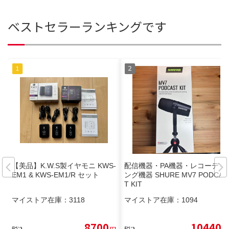
ベストセラーランキングです
【美品】K.W.S製イヤモニ KWS-
配信機器・PA機器・レコーディ
EM1 & KWS-EM1/R セット
ング機器 SHURE MV7 PODCAS
T KIT
マイストア在庫：
3118
マイストア在庫：
1094
8700
10440
税込
円
税込
円