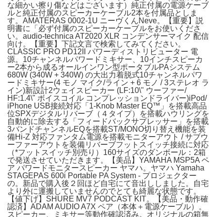
な細かい擦り傷などはございます）純正付属の電源ケーブ
ルと純正付属のスピーカーケーブル2本を付属品としま
す。AMATERAS 0002-1U ニーヴくんNeve。【重要】説
明書に「必ず付属のスピーカーケーブルをお使いくださ
い。audio-technica AT2020 XLR コンデンサーマイク 配信
向け。【重要】下記文言で検索してみてください。
CLASSIC PRO PD12II パワーディストリビューター 電
源。10チャンネルパワードミキサー、10インチスピーカ
ー2本から成るオールインワン型ポータブルPAシステム
680W (340W + 340W) の大出力着脱式10チャンネルパワ
ードミキサー(4 モノ マイク/ライン + 6 モノ / 3ステレオ ラ
イン)新設計2ウェイスピーカー (LF:10\" ウーファー/
HF:1.4\" ボイスコイル コンプレッションドライバー)iPod/
iPhone USB接続対応「1-Knob Master EQ™」を搭載高品
位SPXデジタルリバーブ（４タイプ）を搭載ハウリングを
自動的に除去する「フィードバックサプレッサー」を搭載
3バンドチャンネルEQを搭載ST/MONO切り替え機能を装
備Hi-Z 対応ファンタム電源を搭載モニターアウト / サブウ
ーファーアウトを装備リバーブフットスイッチ接続に対応
（*フットスイッチ別売り）160サイズのダンボール：2箱
で発送させていただきます。【美品】YAMAHA MSP5A ペ
ア パワードモニタースピーカー ヤマハ。ヤマハ Yamaha
STAGEPAS 600i Portable PA System - プロジェクター
の。新品で購入後２回ほど自宅にて音出ししました。自宅
より外に運搬していませんのでとても綺麗な状態です。
【値下げ】SHURE MV7 PODCAST KIT。【美品・動作確
認済】ADAM AUDIO A7X ペア（本体＋電源ケーブル）。
スピーカー、ミキサー等動作確認済み。オリジナルの箱無