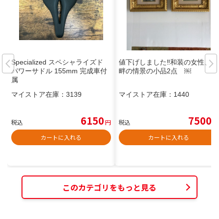
Specialized スペシャライズド
値下げしました‼️和装の女性、湖
パワーサドル 155mm 完成車付
畔の情景の小品2点 ￼
属
マイストア在庫：
3139
マイストア在庫：
1440
6150
7500
税込
円
税込
円
カートに入れる
カートに入れる
このカテゴリをもっと見る