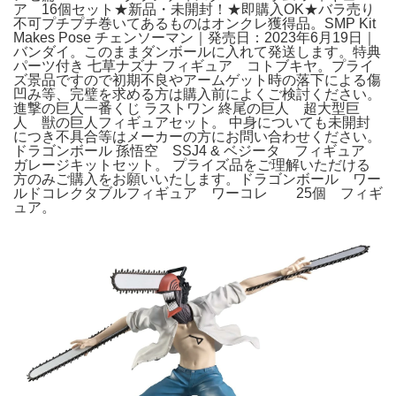
ア 16個セット★新品・未開封！★即購入OK★バラ売り
不可プチプチ巻いてあるものはオンクレ獲得品。SMP Kit
Makes Pose チェンソーマン｜発売日：2023年6月19日｜
バンダイ。このままダンボールに入れて発送します。特典
パーツ付き 七草ナズナ フィギュア コトブキヤ。プライ
ズ景品ですので初期不良やアームゲット時の落下による傷
凹み等、完璧を求める方は購入前によくご検討ください。
進撃の巨人一番くじ ラストワン 終尾の巨人 超大型巨
人 獣の巨人フィギュアセット。 中身についても未開封
につき不具合等はメーカーの方にお問い合わせください。
ドラゴンボール 孫悟空 SSJ4 & ベジータ フィギュア
ガレージキットセット。 プライズ品をご理解いただける
方のみご購入をお願いいたします。ドラゴンボール ワー
ルドコレクタブルフィギュア ワーコレ 25個 フィギ
ュア。