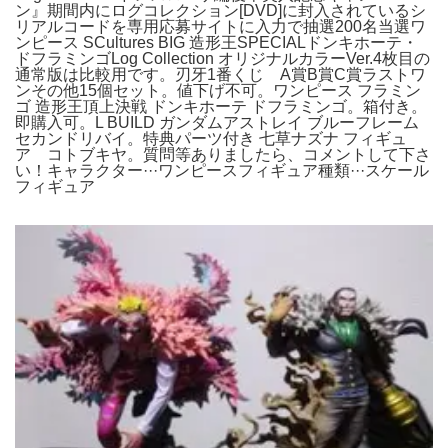
ン』期間内にログコレクション[DVD]に封入されているシ
リアルコードを専用応募サイトに入力で抽選200名当選ワ
ンピース SCultures BIG 造形王SPECIALドンキホーテ・
ドフラミンゴLog Collection オリジナルカラーVer.4枚目の
通常版は比較用です。刃牙1番くじ A賞B賞C賞ラストワ
ンその他15個セット。値下げ不可。ワンピース フラミン
ゴ 造形王頂上決戦 ドンキホーテ ドフラミンゴ。箱付き。
即購入可。L BUILD ガンダムアストレイ ブルーフレーム
セカンドリバイ。特典パーツ付き 七草ナズナ フィギュ
ア コトブキヤ。質問等ありましたら、コメントして下さ
い！キャラクター···ワンピースフィギュア種類···スケール
フィギュア