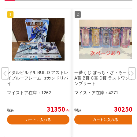
メタルビルド/L BUILD アストレ
一番くじ ぼっち・ざ・ろっく！
イブルーフレーム セカンドリバ
A賞 B賞 C賞 D賞 ラストワン コ
イ
ンプリート
マイストア在庫：
1262
マイストア在庫：
4271
31350
30250
税込
円
税込
円
カートに入れる
カートに入れる