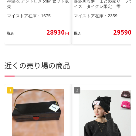
神聖衣 アンドロメダ瞬 セット販
喜多川海夢 まとめ売り プラ
売
イズ タイクレ限定 雫
マイストア在庫：
1675
マイストア在庫：
2359
28930
29590
税込
円
税込
円
近くの売り場の商品